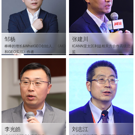
邹杨
张建川
棒棒的增长&WhatGEO创始人、《AIO
ICANN亚太区利益相关方合作高级总
和GEO实战》作者
监
李光皓
刘志江